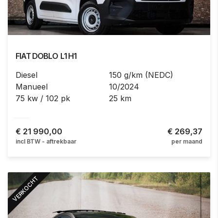
FIAT
DOBLO
L1 H1
Diesel
150 g/km (NEDC)
Manueel
10/2024
75 kw / 102 pk
25 km
€
21 990,00
€ 269,37
incl BTW - aftrekbaar
per maand
VERKOCHT