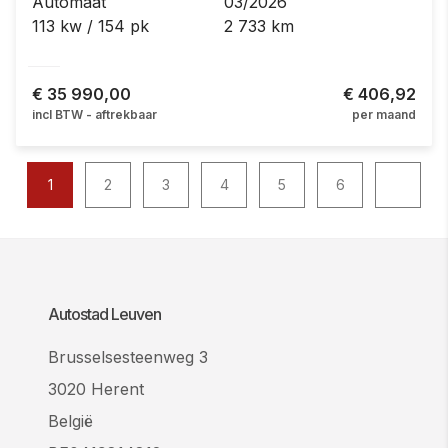
Automaat
03/2026
113 kw / 154 pk
2 733 km
€
35 990,00
€ 406,92
incl BTW - aftrekbaar
per maand
1
2
3
4
5
6
Autostad Leuven
Brusselsesteenweg 3
3020 Herent
België