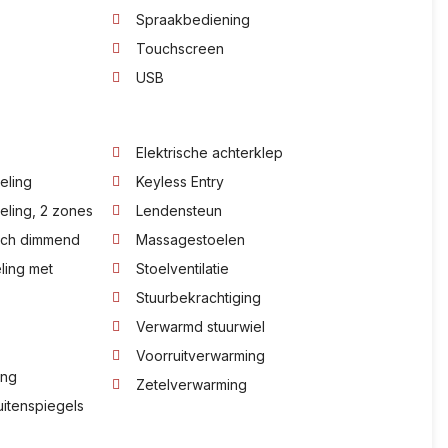
Spraakbediening
Touchscreen
USB
Elektrische achterklep
eling
Keyless Entry
eling, 2 zones
Lendensteun
sch dimmend
Massagestoelen
ling met
Stoelventilatie
Stuurbekrachtiging
Verwarmd stuurwiel
Voorruitverwarming
ing
Zetelverwarming
uitenspiegels