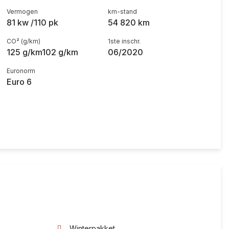
Vermogen
km-stand
81 kw /110 pk
54 820 km
CO² (g/km)
1ste inschr.
125 g/km102 g/km
06/2020
Euronorm
Euro 6
Winterpakket